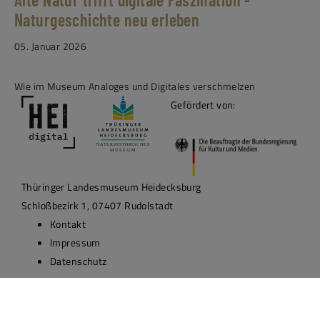
Naturgeschichte neu erleben
05. Januar 2026
Wie im Museum Analoges und Digitales verschmelzen
Gefördert von:
Thüringer Landesmuseum Heidecksburg
Schloßbezirk 1, 07407 Rudolstadt
Kontakt
Impressum
Datenschutz