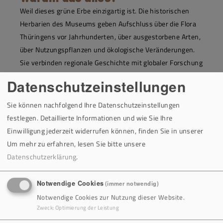
Weil dieses grüne Erbe einzigartig ist. Die historischen
Herbarien des Museums geben Aufschluss über die Flora
Thüringens vor Jahrhunderten, über ausgestorbene Arten,
über Nutzungspflanzen und ökologische Veränderungen.
Sie verbinden regionale Geschichte mit globaler Forschung
– und werden durch das Projekt auch für zukünftige
Datenschutzeinstellungen
Generationen zugänglich gemacht.
Sie können nachfolgend Ihre Datenschutzeinstellungen
Bewahren, sichtbar machen,
festlegen. Detaillierte Informationen und wie Sie Ihre
verstehen
Einwilligung jederzeit widerrufen können, finden Sie in unserer
Um mehr zu erfahren, lesen Sie bitte unsere
Das KEK-Modellprojekt in Rudolstadt zeigt eindrucksvoll,
Datenschutzerklärung
.
wie moderne Technik, interdisziplinäre Zusammenarbeit
und historische Neugier zusammenwirken können, um
Notwendige Cookies
(immer notwendig)
wertvolles Kulturgut zu retten. Wer das Naturhistorische
Notwendige Cookies zur Nutzung dieser Website.
Museum besucht, blickt nicht nur auf gepresste Pflanzen
Zweck
:
Optimierung der Leistung
– sondern auf lebendige Geschichte.