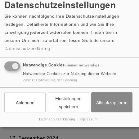
Datenschutzeinstellungen
Naturhistorische
Museum Rudolstadt
Sie können nachfolgend Ihre Datenschutzeinstellungen
Sein Einfluss reicht bis in das heutige Naturhistorische
festlegen. Detaillierte Informationen und wie Sie Ihre
Museum Rudolstadt, denn Füchsel war maßgeblich an
Einwilligung jederzeit widerrufen können, finden Sie in
der Entstehung des Fürstlichen Naturalienkabinetts
unserer
Um mehr zu erfahren, lesen Sie bitte unsere
beteiligt – dem Grundstein des heutigen Museums.
Datenschutzerklärung
.
Sein wissenschaftlicher Ansatz, akribische
Naturbeobachtung mit logischer Schlussfolgerung zu
Notwendige Cookies
(immer notwendig)
verbinden, prägt die Geologie bis heute.
Notwendige Cookies zur Nutzung dieser Website.
Zweck
:
Optimierung der Leistung
Mit der neuen Gedenktafel wird sein Vermächtnis nun
Einstellungen
für die Nachwelt bewahrt. Ein würdiger Schritt, um
Ablehnen
Alle akzeptieren
speichern
einen der großen, wenn auch lange unterschätzten
Geowissenschaftler Thüringens wieder ins
Datenschutzerklärung
|
Impressum
Bewusstsein zu rufen.
17. September 2024,