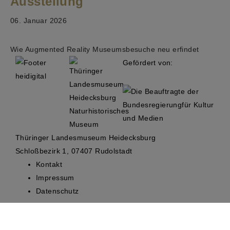
Ausstellung
06. Januar 2026
Wie Augmented Reality Museumsbesuche neu erfindet
Gefördert von:
Thüringer Landesmuseum Heidecksburg
Schloßbezirk 1, 07407 Rudolstadt
Kontakt
Impressum
Datenschutz